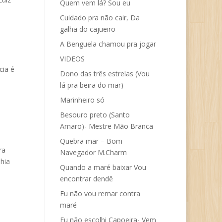
Quem vem lá? Sou eu
Cuidado pra não cair, Da
galha do cajueiro
A Benguela chamou pra jogar
VIDEOS
cia é
Dono das três estrelas (Vou
lá pra beira do mar)
Marinheiro só
Besouro preto (Santo
Amaro)- Mestre Mão Branca
Quebra mar – Bom
ra
Navegador M.Charm
hia
Quando a maré baixar Vou
encontrar dendê
Eu não vou remar contra
maré
Eu não escolhi Capoeira- Vem