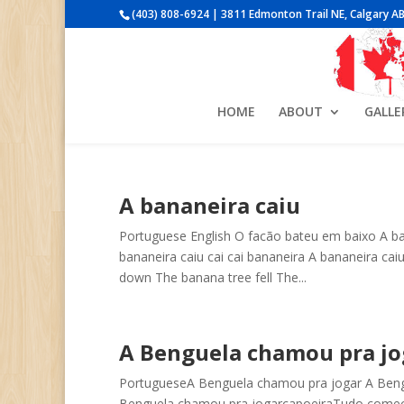
(403) 808-6924 | 3811 Edmonton Trail NE, Calgary AB
HOME
ABOUT
GALLE
A bananeira caiu
Portuguese English O facão bateu em baixo A ba
bananeira caiu cai cai bananeira A bananeira cai
down The banana tree fell The...
A Benguela chamou pra jo
PortugueseA Benguela chamou pra jogar A Beng
Benguela chamou pra jogarcapoeiraTudo comeco