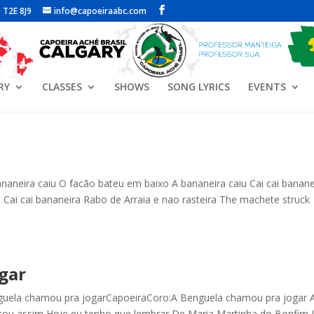
 T2E 8J9
info@capoeiraabc.com
RY
CLASSES
SHOWS
SONG LYRICS
EVENTS
naneira caiu O facão bateu em baixo A bananeira caiu Cai cai banane
u Cai cai bananeira Rabo de Arraia e nao rasteira The machete struck
gar
uela chamou pra jogarCapoeiraCoro:A Benguela chamou pra jogar 
u assim Hoje eu tenho que lembrar De Maria Martinha do Bonfim 