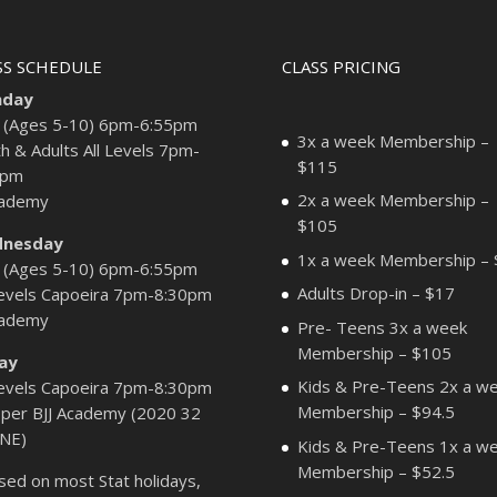
SS SCHEDULE
CLASS PRICING
day
 (Ages 5-10) 6pm-6:55pm
3x a week Membership –
h & Adults All Levels 7pm-
$115
0pm
2x a week Membership –
cademy
$105
nesday
1x a week Membership –
 (Ages 5-10) 6pm-6:55pm
Adults Drop-in – $17
Levels Capoeira 7pm-8:30pm
cademy
Pre- Teens 3x a week
Membership – $105
day
Kids & Pre-Teens 2x a w
Levels Capoeira 7pm-8:30pm
Membership – $94.5
per BJJ Academy (2020 32
 NE)
Kids & Pre-Teens 1x a w
Membership – $52.5
sed on most Stat holidays,