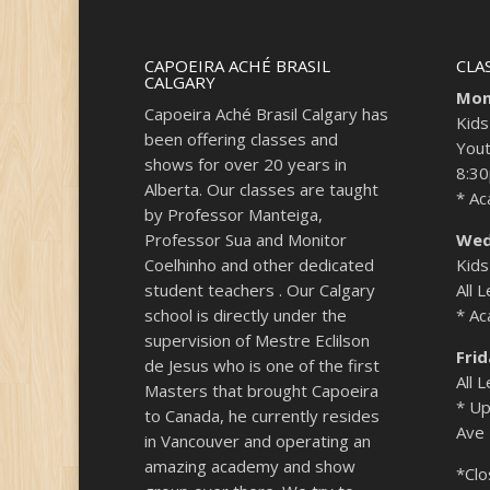
CAPOEIRA ACHÉ BRASIL
CLA
CALGARY
Mon
Capoeira Aché Brasil Calgary has
Kids
been offering classes and
Yout
shows for over 20 years in
8:3
Alberta. Our classes are taught
* A
by Professor Manteiga,
Professor Sua and Monitor
Wed
Coelhinho and other dedicated
Kids
student teachers . Our Calgary
All 
school is directly under the
* A
supervision of Mestre Eclilson
Fri
de Jesus who is one of the first
All 
Masters that brought Capoeira
* Up
to Canada, he currently resides
Ave
in Vancouver and operating an
amazing academy and show
*Clo