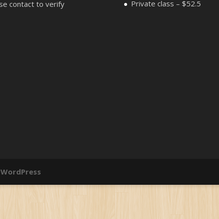
Private class – $52.5
se contact to verify
y
WordPress