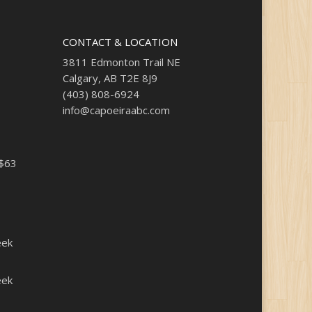
CONTACT & LOCATION
3811 Edmonton Trail NE
Calgary, AB T2E 8J9
(403) 808-6924
info@capoeiraabc.com
 $63
eek
eek