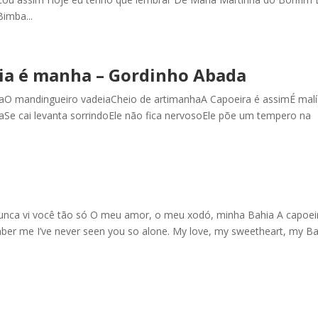
imba...
cia é manha – Gordinho Abada
aO mandingueiro vadeiaCheio de artimanhaA Capoeira é assimÉ malí
e cai levanta sorrindoEle não fica nervosoEle põe um tempero na
unca vi você tão só O meu amor, o meu xodó, minha Bahia A capoei
 me I’ve never seen you so alone. My love, my sweetheart, my Ba