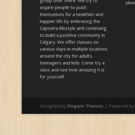
group over there. We try to
plea
inspire people to push
themselves for a healthier and
happier life by embracing the
Capoeira lifestyle and continuing
to build a positive community in
Calgary. We offer classes on
various days in multiple locations
around the city for adults,
teenagers and kids. Come try a
class and see how amazing it is
for yourself.
Designed by
Elegant Themes
| Powered b