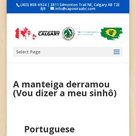
(403) 808-6924 | 3811 Edmonton Trail NE, Calgary AB T2E
8J9
info@capoeiraabc.com
Select Page
A manteiga derramou
(Vou dizer a meu sinhô)
Portuguese