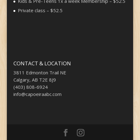
Kids & Pre-Teens 1x a week Membership – $52.5
Private class – $52.5
CONTACT & LOCATION
3811 Edmonton Trail NE
Calgary, AB T2E 8J9
(403) 808-6924
info@capoeiraabc.com