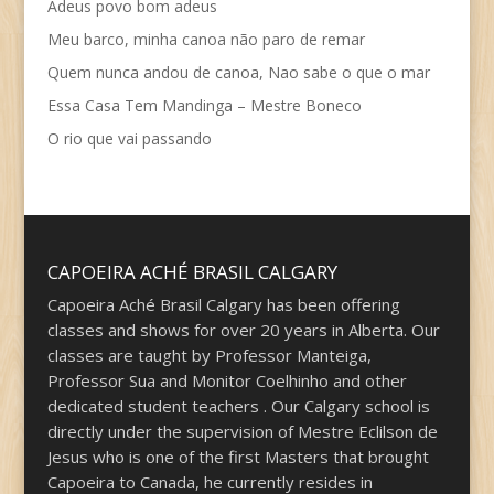
Adeus povo bom adeus
Meu barco, minha canoa não paro de remar
Quem nunca andou de canoa, Nao sabe o que o mar
Essa Casa Tem Mandinga – Mestre Boneco
O rio que vai passando
CAPOEIRA ACHÉ BRASIL CALGARY
Capoeira Aché Brasil Calgary has been offering
classes and shows for over 20 years in Alberta. Our
classes are taught by Professor Manteiga,
Professor Sua and Monitor Coelhinho and other
dedicated student teachers . Our Calgary school is
directly under the supervision of Mestre Eclilson de
Jesus who is one of the first Masters that brought
Capoeira to Canada, he currently resides in