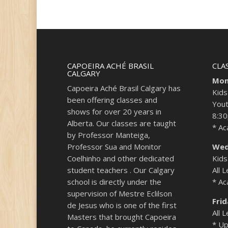
CAPOEIRA ACHÉ BRASIL
CLA
CALGARY
Mon
Capoeira Aché Brasil Calgary has
Kids
been offering classes and
Yout
shows for over 20 years in
8:3
Alberta. Our classes are taught
* A
by Professor Manteiga,
Professor Sua and Monitor
Wed
Coelhinho and other dedicated
Kids
student teachers . Our Calgary
All 
school is directly under the
* A
supervision of Mestre Eclilson
Fri
de Jesus who is one of the first
All 
Masters that brought Capoeira
* Up