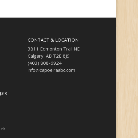
CONTACT & LOCATION
3811 Edmonton Trail NE
Calgary, AB T2E 8J9
(403) 808-6924
info@capoeiraabc.com
 $63
eek