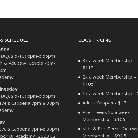
SS SCHEDULE
CLASS PRICING
day
 (Ages 5-10) 6pm-6:55pm
3x a week Membership –
h & Adults All Levels 7pm-
$115
0pm
2x a week Membership –
cademy
$105
nesday
1x a week Membership –
 (Ages 5-10) 6pm-6:55pm
Adults Drop-in – $17
Levels Capoeira 7pm-8:30pm
cademy
Pre- Teens 3x a week
Membership – $105
day
Kids & Pre-Teens 2x a w
Levels Capoeira 7pm-8:30pm
Membership – $94.5
per BJJ Academy (2020 32