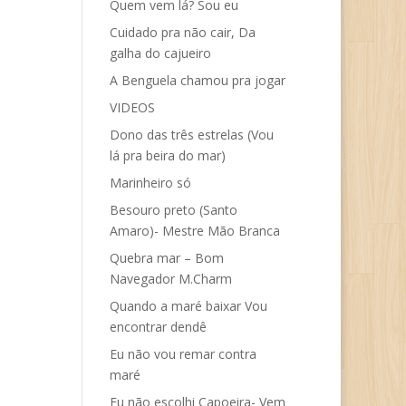
Quem vem lá? Sou eu
Cuidado pra não cair, Da
galha do cajueiro
A Benguela chamou pra jogar
VIDEOS
Dono das três estrelas (Vou
lá pra beira do mar)
Marinheiro só
Besouro preto (Santo
Amaro)- Mestre Mão Branca
Quebra mar – Bom
Navegador M.Charm
Quando a maré baixar Vou
encontrar dendê
Eu não vou remar contra
maré
Eu não escolhi Capoeira- Vem