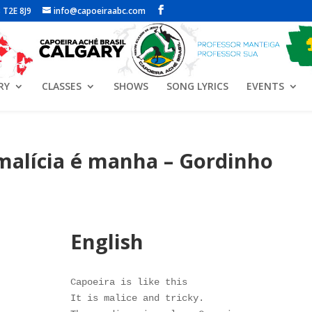
 T2E 8J9
info@capoeiraabc.com
RY
CLASSES
SHOWS
SONG LYRICS
EVENTS
 malícia é manha – Gordinho
English
Capoeira is like this

It is malice and tricky.
