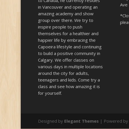
to Canada, he currently resides
Ave
in Vancouver and operating an
amazing academy and show
*Clo
group over there. We try to
plea
inspire people to push
themselves for a healthier and
happier life by embracing the
Capoeira lifestyle and continuing
to build a positive community in
Calgary. We offer classes on
various days in multiple locations
around the city for adults,
teenagers and kids. Come try a
class and see how amazing it is
for yourself.
Designed by
Elegant Themes
| Powered b