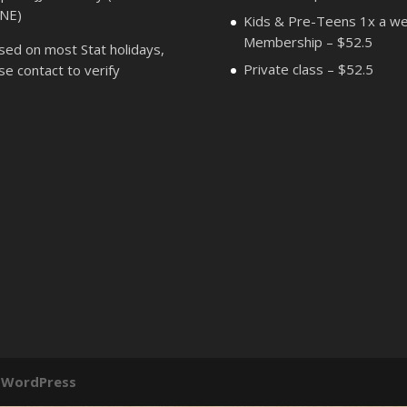
 NE)
Kids & Pre-Teens 1x a w
Membership – $52.5
sed on most Stat holidays,
Private class – $52.5
se contact to verify
y
WordPress