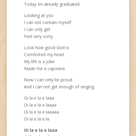
Today Im already graduated
Looking at you
I can not contain myself
I can only get
Feel very sorry
Look how good God is
Comforted my heart
My life is a joke
Made me a capoeira
Now I can only be proud
And I can not get enough of singing.
Oi la e la e laaa
Oi la e la e laaaa
Oi la e la e laaaaa
Oi la e la e la
Oi la e la e laaa