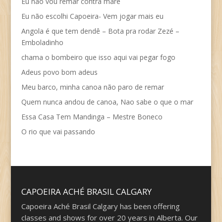
Eu não vou remar contra maré
Eu não escolhi Capoeira- Vem jogar mais eu
Angola é que tem dendê – Bota pra rodar Zezé –
Emboladinho
chama o bombeiro que isso aqui vai pegar fogo
Adeus povo bom adeus
Meu barco, minha canoa não paro de remar
Quem nunca andou de canoa, Nao sabe o que o mar
Essa Casa Tem Mandinga – Mestre Boneco
O rio que vai passando
CAPOEIRA ACHÉ BRASIL CALGARY
Capoeira Aché Brasil Calgary has been offering
classes and shows for over 20 years in Alberta. Our