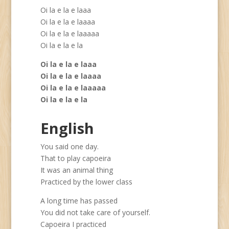
Oi la e la e laaa
Oi la e la e laaaa
Oi la e la e laaaaa
Oi la e la e la
Oi la e la e laaa
Oi la e la e laaaa
Oi la e la e laaaaa
Oi la e la e la
English
You said one day.
That to play capoeira
It was an animal thing
Practiced by the lower class
A long time has passed
You did not take care of yourself.
Capoeira I practiced