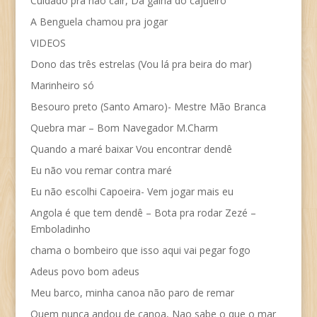
Cuidado pra não cair, Da galha do cajueiro
A Benguela chamou pra jogar
VIDEOS
Dono das três estrelas (Vou lá pra beira do mar)
Marinheiro só
Besouro preto (Santo Amaro)- Mestre Mão Branca
Quebra mar – Bom Navegador M.Charm
Quando a maré baixar Vou encontrar dendê
Eu não vou remar contra maré
Eu não escolhi Capoeira- Vem jogar mais eu
Angola é que tem dendê – Bota pra rodar Zezé –
Emboladinho
chama o bombeiro que isso aqui vai pegar fogo
Adeus povo bom adeus
Meu barco, minha canoa não paro de remar
Quem nunca andou de canoa, Nao sabe o que o mar