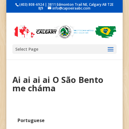
(403) 808-6924 | 3811 Edmonton Trail NE, Calgary AB T2E
8J9
info@capoeiraabc.com
Select Page
Ai ai ai ai O São Bento
me cháma
Portuguese